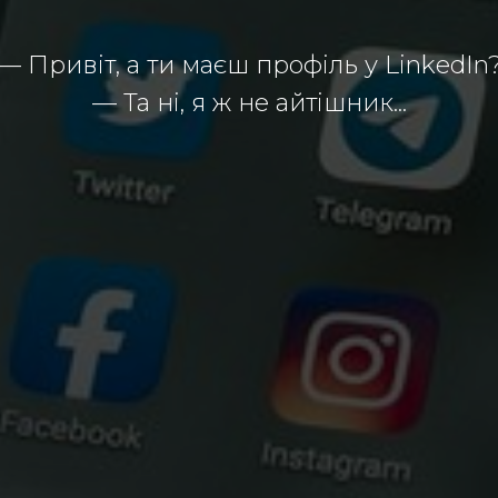
— Привіт, а ти маєш профіль у LinkedIn
— Та ні, я ж не айтішник...