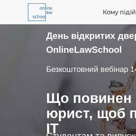
Кому піді
День відкритих две
OnlineLawSchool
Безкоштовний вебінар 1
Що повинен 
юрист, щоб 
IT
Студентам та випускн