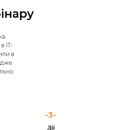
бінару
ка
в IT-
или в
адже
льно
-3-
Дії