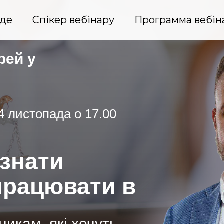
йде
Спікер вебінару
Программа вебін
рей у
4 листопада о 17.00
знати
працювати в
икам, які хочуть