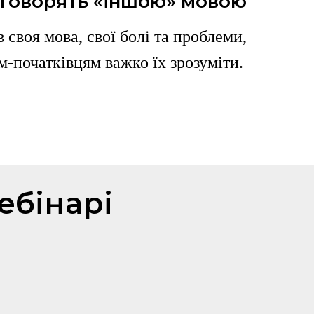
 говорять «іншою» мовою
в своя мова, свої болі та проблеми,
-початківцям важко їх зрозуміти.
ебінарі