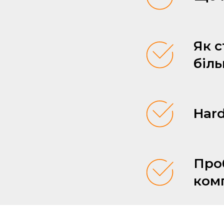
Як с
біл
Hard
Про
ком