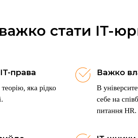
важко стати IT-ю
 IT-права
Важко вл
 теорію, яка рідко
В університе
.
себе на співб
питання HR.