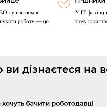
 вийде
IT-шники
О і у вас немає
У IT-фахівці
 шукати роботу — це
тому юристам
 ви дізнаєтеся на в
 хочуть бачити роботодавці