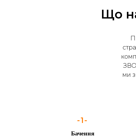
Що на
П
стра
комп
ЗВО
ми 
-1-
Бачення