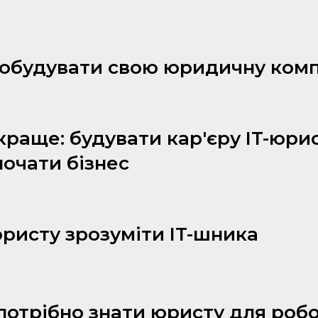
побудувати свою юридичну ком
раще: будувати кар'єру IT-юри
очати бізнес
ристу зрозуміти IT-шника
отрібно знати юристу для робо