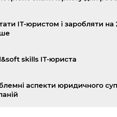
тати IT-юристом і заробляти на
ьше
&soft skills IT-юриста
блемні аспекти юридичного суп
паній