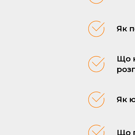
Як 
Що к
розп
Як ю
Що п