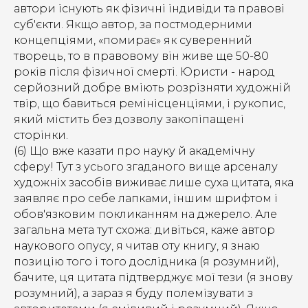
автори існують як фізичні індивіди та правові
суб'єкти. Якщо автор, за постмодерними
концепціями, «помирає» як суверенний
творець, то в правовому він живе ще 50-80
років після фізичної смерті. Юристи - народ
серйозний добре вміють розрізняти художній
твір, що бавиться ремінісценціями, і рукопис,
який містить без дозволу закопіпащені
сторінки.
(6) Що вже казати про науку й академічну
сферу! Тут з усього згаданого вище арсеналу
художніх засобів виживає лише суха цитата, яка
заявляє про себе лапками, іншим шрифтом і
обов'язковим покликанням на джерело. Але
загальна мета тут схожа: дивіться, каже автор
наукового опусу, я читав оту книгу, я знаю
позицію того і того дослідника (я розумний),
бачите, ця цитата підтверджує мої тези (я знову
розумний), а зараз я буду полемізувати з