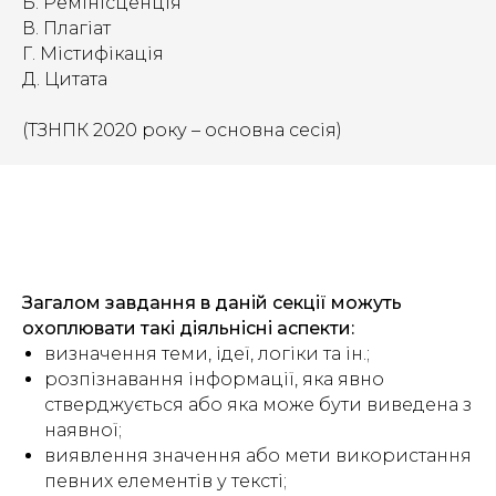
Б. Ремінісценція
В. Плагіат
Г. Містифікація
Д. Цитата
(ТЗНПК 2020 року – основна сесія)
Загалом завдання в даній секції можуть
охоплювати такі діяльнісні аспекти:
визначення теми, ідеї, логіки та ін.;
розпізнавання інформації, яка явно
стверджується або яка може бути виведена з
наявної;
виявлення значення або мети використання
певних елементів у тексті;