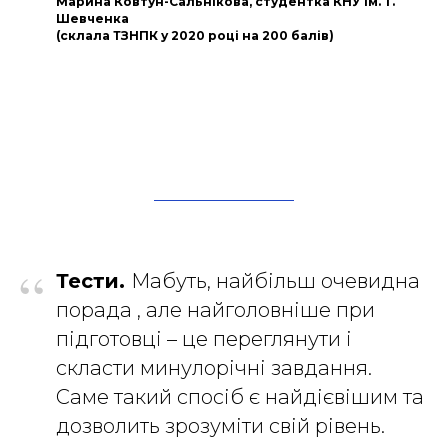
Марина Ковтун-Сальнікова, студентка КНУ ім. Т.
Шевченка
(склала ТЗНПК у 2020 році на 200 балів)
“
Тести.
Мабуть, найбільш очевидна
порада , але найголовніше при
підготовці – це переглянути і
скласти минулорічні завдання.
Саме такий спосіб є найдієвішим та
дозволить зрозуміти свій рівень.