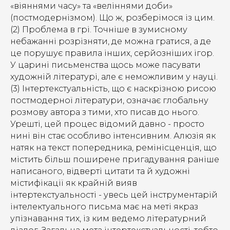
«віяннями часу» та «веліннями доби»
(постмодернізмом). Що ж, розберімося із цим.
(2) Проблема в грі. Точніше в зумисному
небажанні розрізняти, де можна гратися, а де
це порушує правила інших, серйозніших ігор.
У царині письменства щось може пасувати
художній літературі, але є неможливим у науці.
(3) Інтертекстуальність, що є наскрізною рисою
постмодерної літератури, означає глобальну
розмову автора з тими, хто писав до нього.
Урешті, цей процес відомий давно - просто
нині він стає особливо інтенсивним. Алюзія як
натяк на текст попередника, ремінісценція, що
містить більш поширене пригадування раніше
написаного, відверті цитати та й художні
містифікації як крайній вияв
інтертекстуальності - увесь цей інструментарій
інтелектуального письма має на меті якраз
упізнавання тих, із ким ведемо літературний