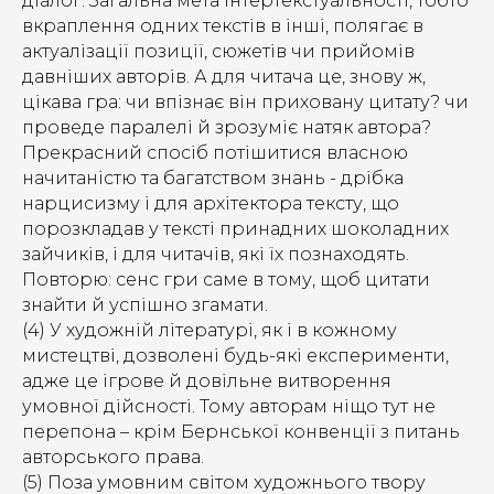
діалог. Загальна мета інтертекстуальності, тобто
вкраплення одних текстів в інші, полягає в
актуалізації позиції, сюжетів чи прийомів
давніших авторів. А для читача це, знову ж,
цікава гра: чи впізнає він приховану цитату? чи
проведе паралелі й зрозуміє натяк автора?
Прекрасний спосіб потішитися власною
начитаністю та багатством знань - дрібка
нарцисизму і для архітектора тексту, що
порозкладав у тексті принадних шоколадних
зайчиків, і для читачів, які їх познаходять.
Повторю: сенс гри саме в тому, щоб цитати
знайти й успішно згамати.
(4) У художній літературі, як і в кожному
мистецтві, дозволені будь-які експерименти,
адже це ігрове й довільне витворення
умовної дійсності. Тому авторам ніщо тут не
перепона – крім Бернської конвенції з питань
авторського права.
(5) Поза умовним світом художнього твору