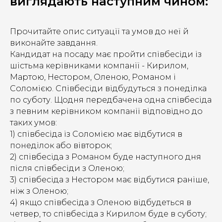
виглядають наступним чином:
Прочитайте опис ситуації та умов до неї й
виконайте завдання.
Кандидат на посаду має пройти співбесіди із
шістьма керівниками компанії - Кирилом,
Мартою, Нестором, Оленою, Романом і
Соломією. Співбесіди відбудуться з понеділка
по суботу. Щодня передбачена одна співбесіда
з певним керівником компанії відповідно до
таких умов:
1) співбесіда із Соломією має відбутися в
понеділок або вівторок;
2) співбесіда з Романом буде наступного дня
після співбесіди з Оленою;
3) співбесіда з Нестором має відбутися раніше,
ніж з Оленою;
4) якщо співбесіда з Оленою відбудеться в
четвер, то співбесіда з Кирилом буде в суботу;