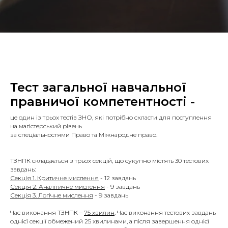
Тест загальної навчальної
правничої компетентності -
це один із трьох тестів ЗНО, які потрібно скласти для поступлення
на магістерський рівень
за спеціальностями Право та Міжнародне право.
ТЗНПК складається з трьох секцій, що сукупно містять 30 тестових
завдань:
Секція 1. Критичне мислення
- 12 завдань
Секція 2. Аналітичне мислення
- 9 завдань
Секція 3. Логічне мислення
- 9 завдань
Час виконання ТЗНПК –
75 хвилин
. Час виконання тестових завдань
однієї секції обмежений 25 хвилинами, а після завершення однієї