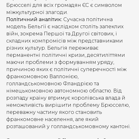
Брюсселі для всіх громадян ЄС є символом
міжкультурної злагоди.
Політичний аналітик:
Сучасна політична
модель Бельгії є наслідком століть запеклих
війн, зокрема Першої та Другої світових, і
складних компромісів між представниками
різних культур. Бельгія переживає
перманентні політичні кризи, десятиліттями
маючи проблеми з формуванням уряду,
причиною яких є політичні суперечності між
франкомовною Валлонією,
голландськомовною Фландрією та
німецькомовною автономною областю. Від
розпаду країну втримує королівська влада й
неможливість вирішити проблему Брюсселю,
переважну частину якого становить
франкомовне населення, але який
розташований у голландськомовному кантоні.