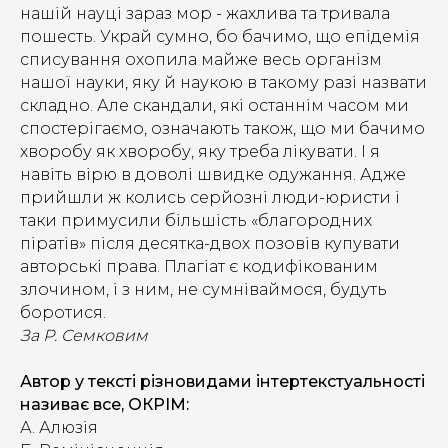
нашій науці зараз мор - жахлива та тривала
пошесть. Украй сумно, бо бачимо, що епідемія
списування охопила майже весь організм
нашої науки, яку й наукою в такому разі назвати
складно. Але скандали, які останнім часом ми
спостерігаємо, означають також, що ми бачимо
хворобу як хворобу, яку треба лікувати. І я
навіть вірю в доволі швидке одужання. Адже
прийшли ж колись серйозні люди-юристи і
таки примусили більшість «благородних
піратів» після десятка-двох позовів купувати
авторські права. Плагіат є кодифікованим
злочином, і з ним, не сумніваймося, будуть
боротися.
За Р. Семковим
Автор у тексті різновидами інтертекстуальності
називає все, ОКРІМ:
А. Алюзія