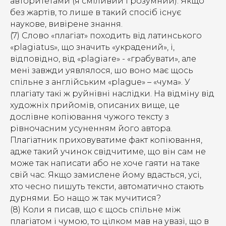
авторитетами (я сміливий і розумний). Якщо
без жартів, то лише в такий спосіб існує
наукове, вивірене знання.
(7) Слово «плагіат» походить від латинського
«plagiatus», що значить «украдений», і,
відповідно, від «plagiare» - «грабувати», але
мені завжди уявлялося, шо воно має щось
спільне з англійським «plague» – «чума». У
плагіату такі ж руйнівні наслідки. На відміну від
художніх прийомів, описаних вище, це
дослівне копіювання чужого тексту з
рівночасним усуненням його автора.
Плагіатник приховуватиме факт копіювання,
адже такий учинок свідчитиме, що він сам не
може так написати або не хоче гаяти на таке
свій час. Якщо замислене йому вдасться, усі,
хто чесно пишуть тексти, автоматично стають
дурнями. Бо нащо ж так мучитися?
(8) Коли я писав, що є щось спільне між
плагіатом і чумою, то цілком мав на увазі, що в