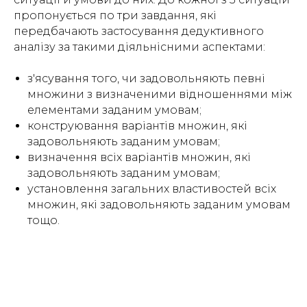
пропонується по три завдання, які
передбачають застосування дедуктивного
аналізу за такими діяльнісними аспектами:
з'ясування того, чи задовольняють певні
множини з визначеними відношеннями між
елементами заданим умовам;
конструювання варіантів множин, які
задовольняють заданим умовам;
визначення всіх варіантів множин, які
задовольняють заданим умовам;
установлення загальних властивостей всіх
множин, які задовольняють заданим умовам
тощо.