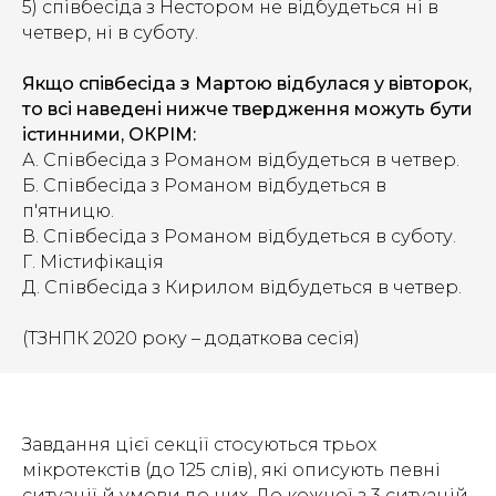
5) співбесіда з Нестором не відбудеться ні в
четвер, ні в суботу.
Якщо співбесіда з Мартою відбулася у вівторок,
то всі наведені нижче твердження можуть бути
істинними, ОКРІМ:
А. Співбесіда з Романом відбудеться в четвер.
Б. Співбесіда з Романом відбудеться в
п'ятницю.
В. Співбесіда з Романом відбудеться в суботу.
Г. Містифікація
Д. Співбесіда з Кирилом відбудеться в четвер.
(ТЗНПК 2020 року – додаткова сесія)
Завдання цієї секції стосуються трьох
мікротекстів (до 125 слів), які описують певні
ситуації й умови до них. До кожної з 3 ситуацій