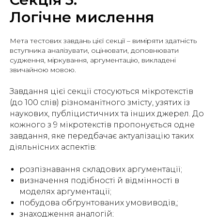
Логічне мислення
Мета тестових завдань цієї секції – виміряти здатність
вступника аналізувати, оцінювати, доповнювати
судження, міркування, аргументацію, викладені
звичайною мовою.
Завдання цієї секції стосуються мікротекстів
(до 100 слів) різноманітного змісту, узятих із
наукових, публіцистичних та інших джерел. До
кожного з 9 мікротекстів пропонується одне
завдання, яке передбачає актуалізацію таких
діяльнісних аспектів:
розпізнавання складових аргументації;
визначення подібності й відмінності в
моделях аргументації;
побудова обґрунтованих умовиводів,;
знаходження аналогій;