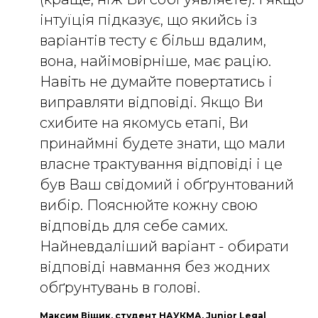
інтуїція підказує, що якийсь із
варіантів тесту є більш вдалим,
вона, найімовірніше, має рацію.
Навіть не думайте повертатись і
виправляти відповіді. Якщо Ви
схибите на якомусь етапі, Ви
принаймні будете знати, що мали
власне трактування відповіді і це
був Ваш свідомий і обґрунтований
вибір. Пояснюйте кожну свою
відповідь для себе самих.
Найневдаліший варіант - обирати
відповіді навмання без жодних
обґрунтувань в голові.
Максим Віщик, студент НАУКМА, Junior Legal