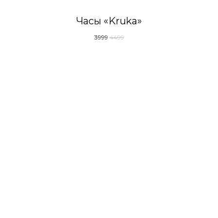
Часы «Kruka»
3999
4499