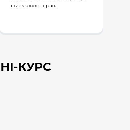
військового права
НІ-КУРС