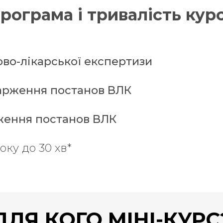
рограма і тривалість кур
ково-лікарської експертизи
карження постанов ВЛК
рження постанов ВЛК
оку до 30 хв*
ДЛЯ КОГО МІНІ-КУРС