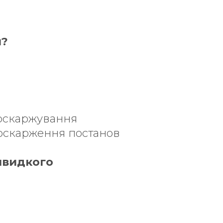
и?
 оскаржування
 оскарження постанов
швидкого