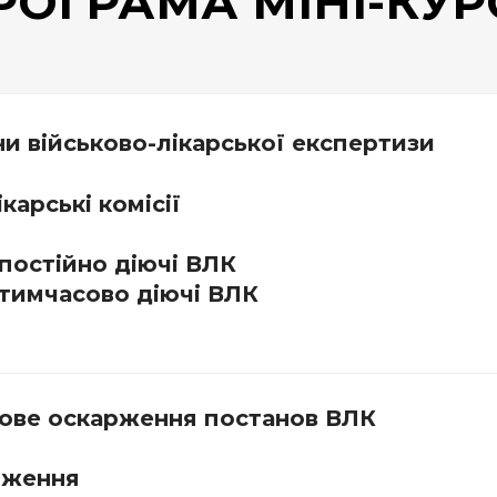
РОГРАМА МІНІ-КУР
и військово-лікарської експертизи
карські комісії
постійно діючі ВЛК
тимчасово діючі ВЛК
дове оскарження постанов ВЛК
рження