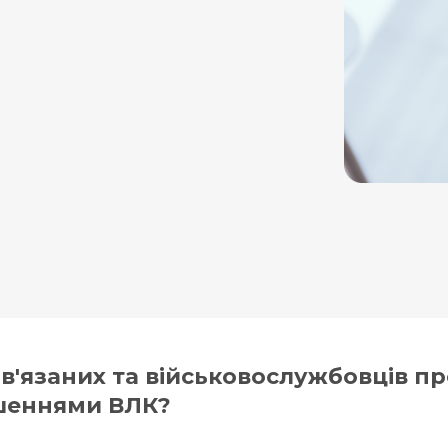
ов'язаних та військовослужбовців п
шеннями ВЛК?