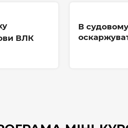
ку
В судовому
оскаржува
ови ВЛК