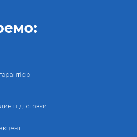
ремо:
гарантією
один підготовки
 акцент