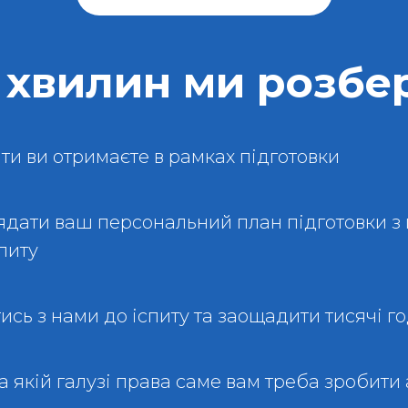
5 хвилин ми розбе
ати ви отримаєте в рамках підготовки
ядати ваш персональний план підготовки з 
питу
тись з нами до іспиту та заощадити тисячі г
 якій галузі права саме вам треба зробити