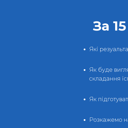
За 1
Які резуальт
Як буде вигл
складання іс
Як підготува
Розкажемо на