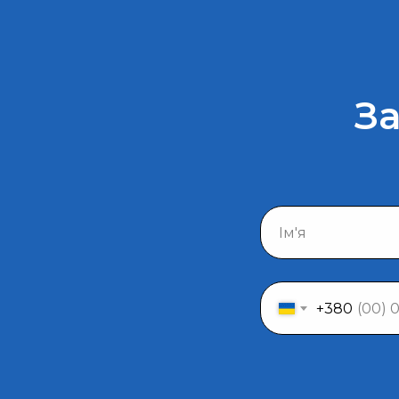
За
+380